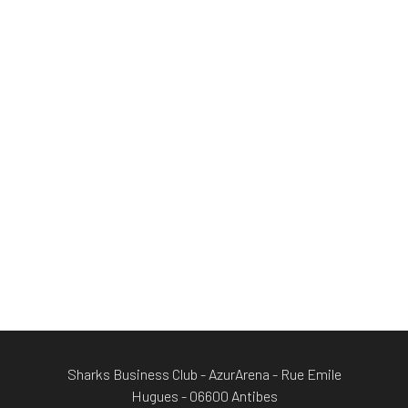
Sharks Business Club - AzurArena - Rue Emile
Hugues - 06600 Antibes