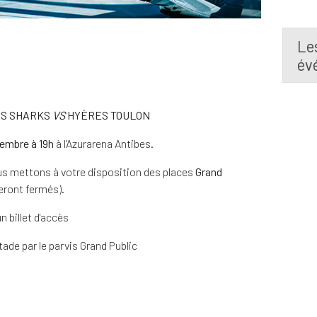
Le
év
ES SHARKS
VS
HYÈRES TOULON
embre à 19h
à l'Azurarena Antibes.
ous mettons à votre disposition des places
Grand
eront fermés).
n billet d'accès
tade par le parvis Grand Public