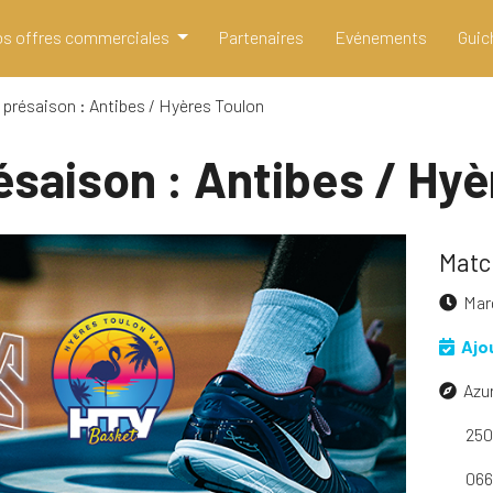
s offres commerciales
Partenaires
Evénements
Guic
 présaison : Antibes / Hyères Toulon
ésaison : Antibes / Hyè
Matc
Mar
Ajo
Azu
250
066