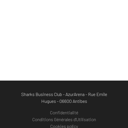
Sharks Business Club - AzurArena - Rue Emile
Hugues - 06600 Antibes
Confidentialité
Conditions Générales d'Utilisation
Cookies policy