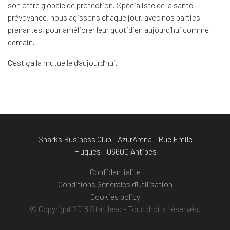
son offre globale de protection. Spécialiste de la santé-
prévoyance, nous agissons chaque jour, avec nos parties
prenantes, pour améliorer leur quotidien aujourd’hui comme
demain.
C’est ça la mutuelle d’aujourd’hui.
Sharks Business Club - AzurArena - Rue Emile
Hugues - 06600 Antibes
Confidentialité
Conditions Générales d'Utilisation
Cookies policy
© Copyright 2018 Startlead - Tous droits réservés.