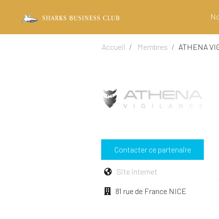
No
Accueil
Membres
ATHENA VI
Contacter ce partenaire
Site internet
81 rue de France NICE