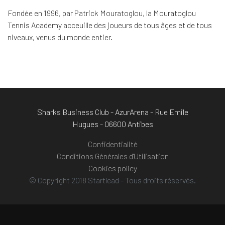
Fondée en 1996, par Patrick Mouratoglou, la Mouratoglou
Tennis Academy acceuille des joueurs de tous âges et de tous
niveaux, venus du monde entier.
Sharks Business Club - AzurArena - Rue Emile
Hugues - 06600 Antibes
Confidentialité
Conditions Générales d'Utilisation
Cookies policy
© Copyright 2018 Startlead - Tous droits réservés.