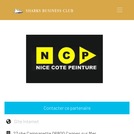
Contacter ce partenaire
Site internet
27 che Campanette 06800 Cagnes sur Mer