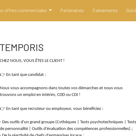
s offres commerciales
Partenaires
Evénements
Guic
TEMPORIS
CHEZ NOUS, VOUS ÊTES LE CLIENT !
👉
En tant que candidat :
Nous vous accompagnons dans toutes vos démarches et nous vous
trouvons un emploi en intérim, CDD ou CDI !
👉
En tant que recruteur ou employeur, vous bénéficiez :
- Des outils d'un grand groupe (Cvthèques | Tests psychotechniques | Test
de personnalité | Outils d'évaluation des compétences professionnelles) ;
- De la réactivité de chefs d'entreprises locaux ;