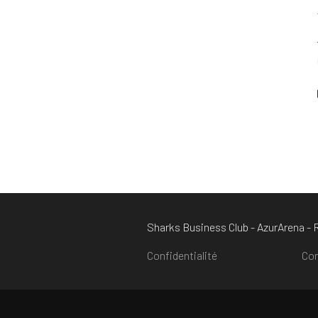
Sharks Business Club - AzurArena -
Confidentialité
Con