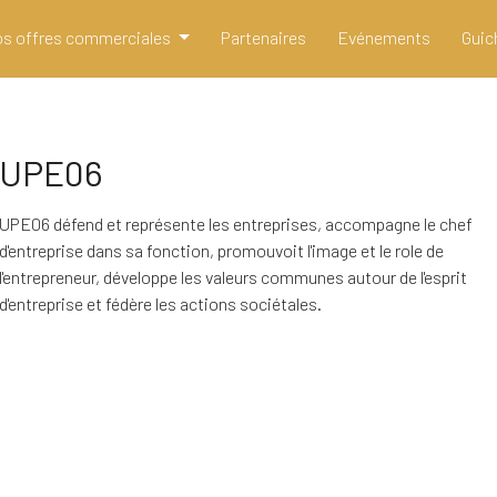
s offres commerciales
Partenaires
Evénements
Guic
UPE06
UPE06 défend et représente les entreprises, accompagne le chef
d'entreprise dans sa fonction, promouvoit l'image et le role de
l'entrepreneur, développe les valeurs communes autour de l'esprit
d'entreprise et fédère les actions sociétales.